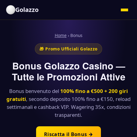
Golazzo
Home
› Bonus
🎁 Promo Ufficiali Golazzo
Bonus Golazzo Casino —
Tutte le Promozioni Attive
Bonus benvenuto del
100% fino a €500 + 200 giri
gratuiti
, secondo deposito 100% fino a €150, reload
settimanali e cashback VIP. Wagering 35x, condizioni
trasparenti.
Riscatta il Bonus →