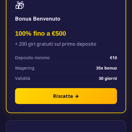
🎁
Bonus Benvenuto
100% fino a €500
+ 200 giri gratuiti sul primo deposito
Deposito minimo
€10
Wagering
35x bonus
Validità
30 giorni
Riscatta →