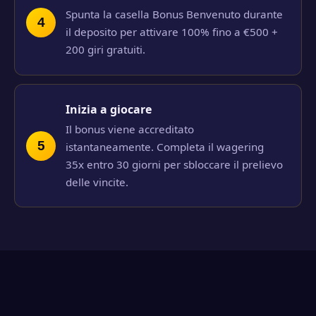
Spunta la casella Bonus Benvenuto durante
il deposito per attivare 100% fino a €500 +
200 giri gratuiti.
Inizia a giocare
Il bonus viene accreditato
istantaneamente. Completa il wagering
35x entro 30 giorni per sbloccare il prelievo
delle vincite.