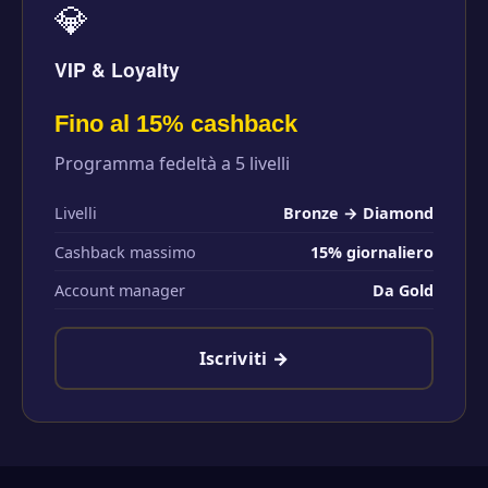
💎
VIP & Loyalty
Fino al 15% cashback
Programma fedeltà a 5 livelli
Livelli
Bronze → Diamond
Cashback massimo
15% giornaliero
Account manager
Da Gold
Iscriviti →