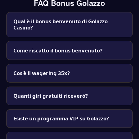
FAQ Bonus Golazzo
Qual è il bonus benvenuto di Golazzo
Casino?
Come riscatto il bonus benvenuto?
Cos'è il wagering 35x?
Quanti giri gratuiti riceverò?
Esiste un programma VIP su Golazzo?