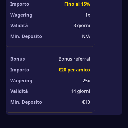
Fino al 15%
1x
3 giorni
N/A
Bonus referral
€20 per amico
25x
14 giorni
€10