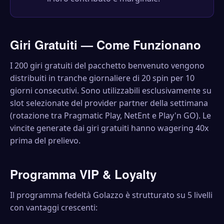
Giri Gratuiti — Come Funzionano
I 200 giri gratuiti del pacchetto benvenuto vengono
distribuiti in tranche giornaliere di 20 spin per 10
giorni consecutivi. Sono utilizzabili esclusivamente su
slot selezionate del provider partner della settimana
(rotazione tra Pragmatic Play, NetEnt e Play'n GO). Le
vincite generate dai giri gratuiti hanno wagering 40x
prima del prelievo.
Programma VIP & Loyalty
Il programma fedeltà Golazzo è strutturato su 5 livelli
con vantaggi crescenti: