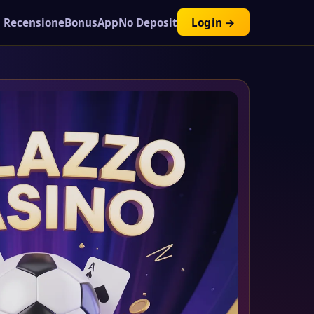
Recensione
Bonus
App
No Deposit
Login →