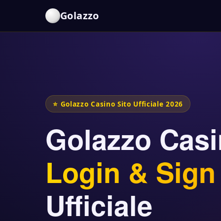
Golazzo
⭐ Golazzo Casino Sito Ufficiale
2026
Golazzo Cas
Login & Sign
Ufficiale