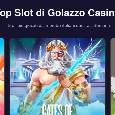
op Slot di Golazzo Casi
I titoli più giocati dai membri italiani questa settimana