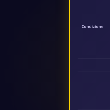
Condizione