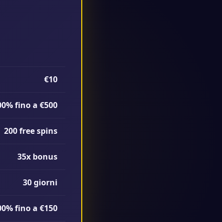
€10
00% fino a €500
200 free spins
35x bonus
30 giorni
00% fino a €150