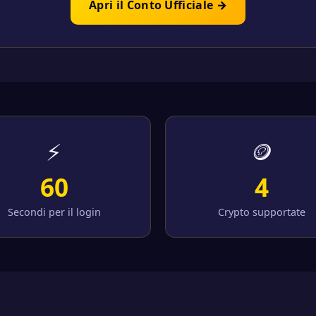
Apri il Conto Ufficiale →
⚡
🪙
60
4
Secondi per il login
Crypto supportate